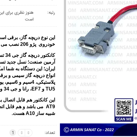
رتبه:
هنوز نظری برای این
است
این نوع دریچه گاز، برقی اس
خودروی پژو 206 نصب می باشد.
کانکتور
آرمین صنعت؛ نسل جدید تستر
ایران؛ این دستگاه به شما ا
انواع دریچه گاز سیمی و برق
TU5 و EF7، رانا و جی 34 و پژو 206 و ...
این کانکتور هم قابل اتصال 
AT9 می باشد و هم قابل ات
شبیه ساز A10 هست.
تعداد:
1