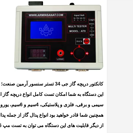
کانکتور دریچه گاز جی 34 تستر سنسور آرمین صنعت؛ نسل جدید تستر در بازار ایران؛
این دستگاه به شما امکان تست کامل انواع دریچه گاز ا
سیمی و برقی، فلزی و پلاستیکی، 4سیم و 6سیم، یورو 2 و یورو 4، TU5 و EF7، رانا و جی 34 و پژو 206 و ...
همچنین شما قادر خواهید بود انواع پدال گاز از جمله پدال 4 سیم و 6 سیم و رانا و ... را تست نمای
از دیگر قابلیت های این دستگاه می توان به تست مپ 206 و زیمنس و انژکتور اشاره کرد.