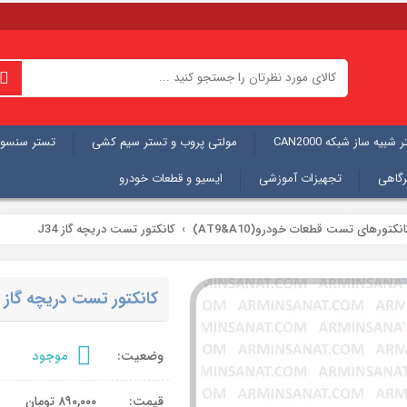
شبیه ساز شبکه CAN2000
مولتی پروب و تستر سیم کشی
تستر سنسور
رگاهی
تجهیزات آموزشی
ایسیو و قطعات خودرو
انکتورهای تست قطعات خودرو(AT9&A10)
کانکتور تست دریچه گاز J34
کانکتور تست دریچه گاز J34
وضعیت:
موجود
قیمت:
۸۹۰,۰۰۰
تومان