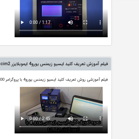
فیلم آموزش تعریف کلید ایسیو زیمنس یورو4 ایموبلایزر cim2 با دستگاه تستر ایسیو IR4 PLUS
فیلم آموزشی روش تعریف کلید ایسیو زیمنس یورو4 با پروگرامر tnm5000