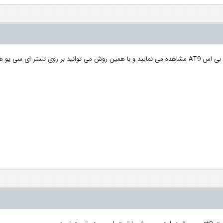
در این ویدئو نحوه تست ای بی اس ماندو 80 را با دستگاه تستر ای بی اس AT9 مشاهده می نمایید و با همین روش می توانید بر روی تست