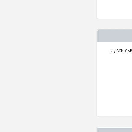
فیلم آموزش تست CCN SMS سازه پویش ( سی سی ان سازه پویش ) با دستگاه تستر قطعات و کیلومتر AT9 و همچنین شما می توانید با همین روش CCN SMS را با