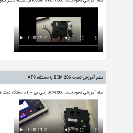
فیلم آموزشی نحوه تست cbm 206 با استفاده از دستگاه تستر کیلومتر at9 و می شود با همین روش با تستر ایسیو هم تست نمود.
فیلم آموزش تست BCM 206 با دستگاه AT9
فیلم آموزشی نحوه تست BCM 206 (سی بی ام ) با دستگاه تستر قطعات AT9 و نحوه تست سی بی ام با تستر ECU به همین صورت می باشد.