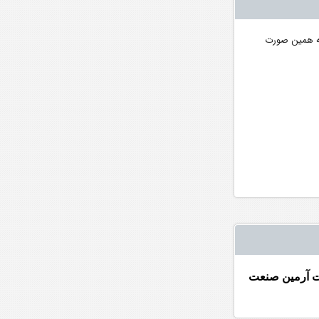
ید CEC را با دستگاه تستر ای سی یو به همین صورت
 در سال 1401 ضبط گردیده و اگر شرکت آرمین صنعت