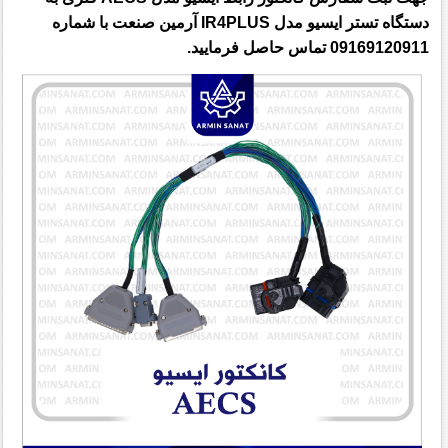
دستگاه تستر ایسیو مدل IR4PLUS آرمین صنعت با شماره
09169120911 تماس حاصل فرمایید.