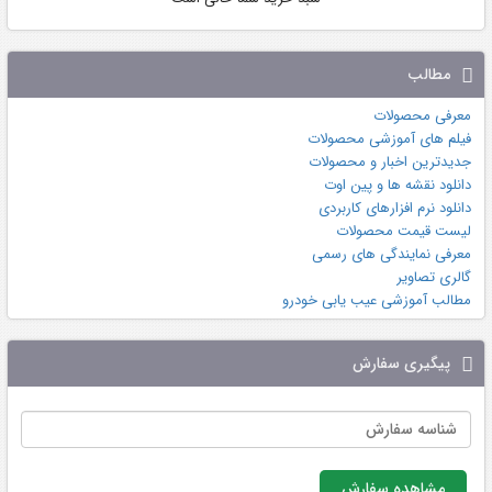
شماره حساب: 10759648101
شماره کارت: 5022291087651665
شماره شبا: 730570310680010759648101
مطالب
معرفی محصولات
فیلم های آموزشی محصولات
جدیدترین اخبار و محصولات
دانلود نقشه ها و پین اوت
دانلود نرم افزارهای کاربردی
لیست قیمت محصولات
معرفی نمایندگی های رسمی
گالری تصاویر
شناسه سفارش:
مطالب آموزشی عیب یابی خودرو
کد رهگیری سفارش:
پیگیری سفارش
مبلغ قابل پرداخت:
مشاهده سفارش