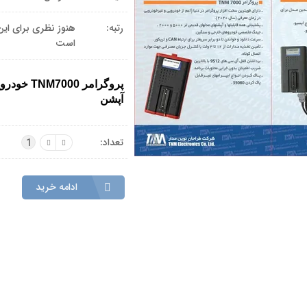
رتبه:
هنوز نظری برای این
است
پروگرامر 7000
آپشن
تعداد:
1
ادامه خرید