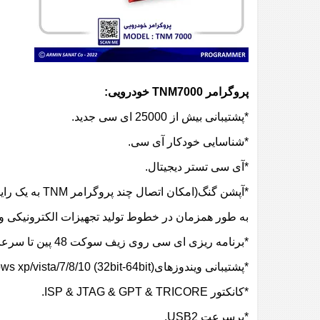
پروگرامر TNM7000 خودرویی:
*پشتیبانی بیش از 25000 ای سی جدید.
*شناسایی خودکار آی سی.
*آی سی تستر دیجیتال.
*آپشن گنگ(امکان اتصال چند پروگرامر TNM به یک رایانه و برنامه ریزی چند آی سی
به طور همزمان در خطوط تولید تجهیزات الکترونیکی و 
*برنامه ریزی ای سی روی زیف سوکت 48 پین تا سرعت 15 مگابیت در ثانیه.
*پشتیبانی ویندوزهایwindows xp/vista/7/8/10 (32bit-64bit).
*کانکتور ISP & JTAG & GPT & TRICORE.
*پرسرعت USB2.