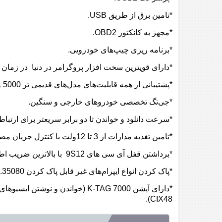
*تامین برق از طریق USB.
*مجهز به کانکتور OBD2.
*برنامه ریزی چیپ‌های خودرویی.
*دارای قویترین سخت افزار پروگرامر در دنیا در زمان معر
*پشتیبانی از همه قابلیت‌های مدل‌های قدیمی تر 5000 و 2000.
*جی‌تگ تخصصی خودروهای خارجی و سنگین.
*سرعت دانلود و خواندن تا دو برابر سریعتر برای ارتباط CAN (کن) و تریکور
*تامین تغذیه مدارات از 3 تا 12ولت با کنترل جریان مصرفی جهت موارد اتصال کوتاه.
*برداشتن قفل آی سی های 9S12 با بالاترین ضریب اطمینان بدون خرابی محتویات برنامه.
*پاک کردن انواع ایپرام‌‌های غیر قابل پاک کردن 35080.
CIX48).