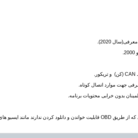
فی(سال 2020).
.
*دارای آپشن K-TAG 7000 (خواندن و نوشتن ایسیوهای که از طریق OBD قابلیت خواندن و دانلود کردن ندارند مانن