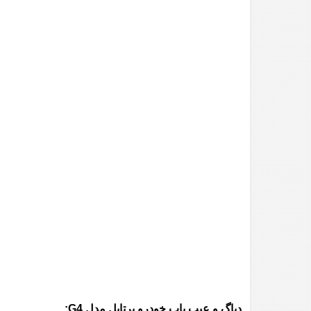
دیاگ و عیب یاب خودرو پرتابل مدل G4: