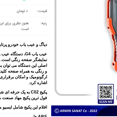
قیمت:
۰
تومان
رتبه:
هنوز نظری برای این
است
دیاگ و عیب یاب خودرو پرتابل 
عیب یاب G4، دستگاه ع
نمایشگر صفحه رنگی است. ا
اصلی این دستگاه می توان 
و رنگی به همراه صفحه کلید
ارگونومیک و امکان برقراری 
اشاره کرد.
پکیج C02 به پک حرفه ای
فول ترین پکیج مهاد صنعت م
اقلام این پکیج شامل ایسیو م
ABS ها