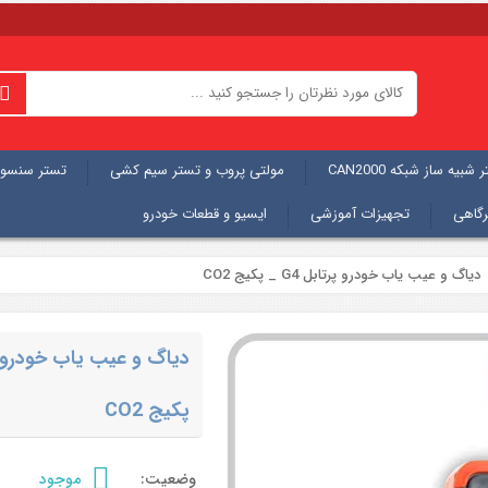
شبیه ساز شبکه CAN2000
مولتی پروب و تستر سیم کشی
تستر سنسور
رگاهی
تجهیزات آموزشی
ایسیو و قطعات خودرو
دیاگ و عیب یاب خودرو پرتابل G4 _ پکیج CO2
پکیج CO2
وضعیت:
موجود