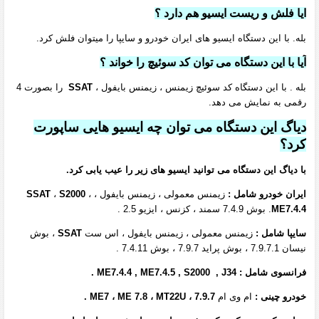
ایا فلش و ریست ایسیو هم دارد ؟
بله. با این دستگاه ایسیو های ایران خودرو و سایپا را میتوان فلش کرد.
آیا با این دستگاه می توان کد سوئیچ را خواند ؟
بله . با این دستگاه کد سوئیچ زیمنس ، زیمنس بایفول ،
SSAT
را بصورت 4
رقمی به نمایش می دهد.
دیاگ این دستگاه می توان چه ایسیو هایی ساپورت
کرد؟
با دیاگ این دستگاه می توانید ایسیو های زیر را عیب یابی کرد.
ایران خودرو شامل :
زیمنس معمولی ، زیمنس بایفول ،
،
S2000
،
SSAT
ME7.4.4
. بوش 7.4.9 سمند ، کزنس ، ایزیو 2.5 .
سایپا شامل :
زیمنس معمولی ، زیمنس بایفول ، اس ست
SSAT
، بوش
نیسان 7.9.7.1 ، بوش پراید 7.9.7 ، بوش 7.4.11 .
فرانسوی شامل : ME7.4.4 , ME7.4.5 , S2000 , J34 .
خودرو چینی :
ام وی ام
7.9.7 ، ME7 ، ME 7.8 ، MT22U .