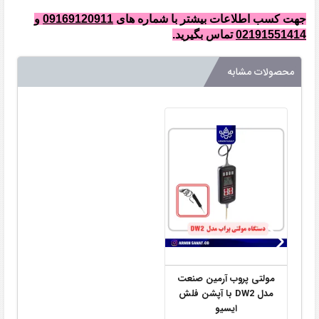
جهت کسب اطلاعات بیشتر با شماره های
09169120911
و
02191551414
تماس بگیرید.
محصولات مشابه
مولتی پروب آرمین صنعت
مدل DW2 با آپشن فلش
ایسیو